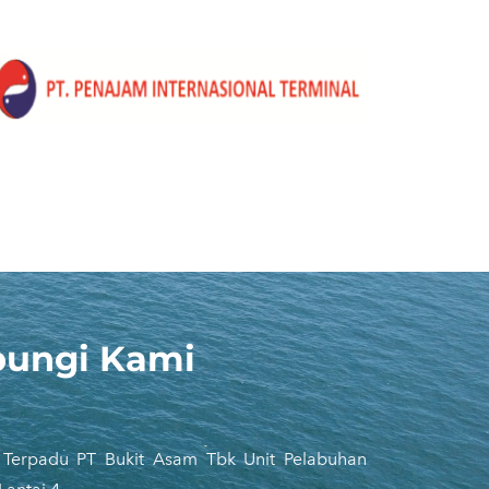
ungi Kami
 Terpadu PT Bukit Asam Tbk Unit Pelabuhan