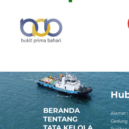
Hub
​BERANDA
Alamat :
TENTANG
​Gedung
TATA KELOLA